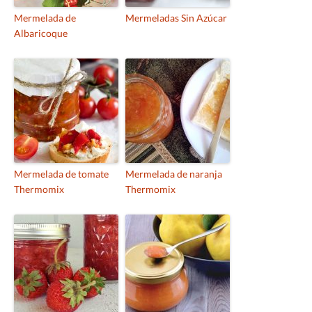
Mermelada de
Mermeladas Sin Azúcar
Albaricoque
Mermelada de tomate
Mermelada de naranja
Thermomix
Thermomix