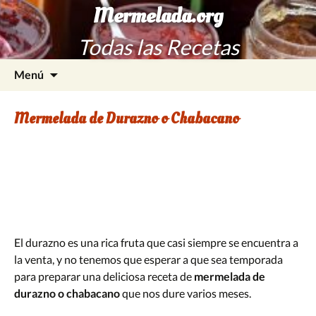
Mermelada.org
Todas las Recetas
Saltar
Buscar:
Menú
al
contenido
Mermelada de Durazno o Chabacano
El durazno es una rica fruta que casi siempre se encuentra a
la venta, y no tenemos que esperar a que sea temporada
para preparar una deliciosa receta de
mermelada de
durazno o chabacano
que nos dure varios meses.