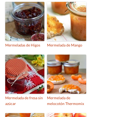
Mermeladas de Higos
Mermelada de Mango
Mermelada de fresa sin
Mermelada de
azúcar
melocotón Thermomix