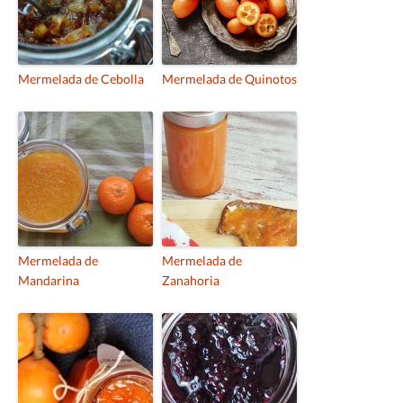
Mermelada de Cebolla
Mermelada de Quinotos
Mermelada de
Mermelada de
Mandarina
Zanahoria