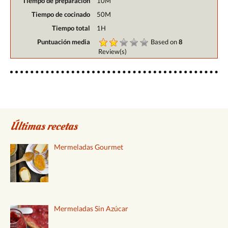
Tiempo de preparación
10M
Tiempo de cocinado
50M
Tiempo total
1H
Puntuación media
Based on
8
Review(s)
Últimas recetas
Mermeladas Gourmet
Mermeladas Sin Azúcar