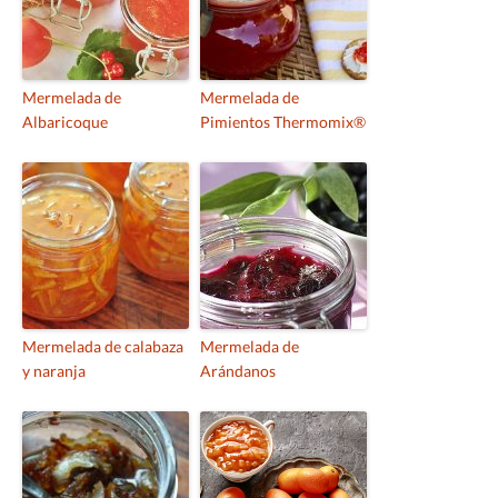
Mermelada de
Mermelada de
Albaricoque
Pimientos Thermomix®
Mermelada de calabaza
Mermelada de
y naranja
Arándanos