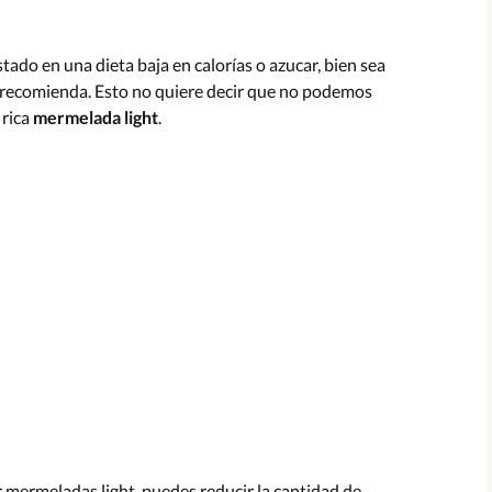
ciruela
Mermelada de rosas
Mermelada de naranja
 Mango
sin azúcar
do en una dieta baja en calorías o azucar, bien sea
jí
e Higos
 Cerezas
Mermelada de Cebolla
Plátano o
Mermelada Light
o recomienda. Esto no quiere decir que no podemos
alabaza
ciruela
 moras
 rica
mermelada light
.
 Melón
rutilla
astañas
 Papaya
frutos
ebolla
 Pomelo
 Caqui
 manzana
opal
 guayaba
es
nísperos
 Quinotos
 Limón
 mermeladas light, puedes reducir la cantidad de