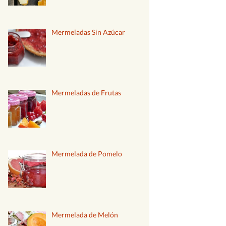
Mermelada de tomate
Thermomix
Mermeladas Sin Azúcar
Mermelada de
Pimientos Thermomix®
Mermelada de moras
Thermomix
Mermeladas de Frutas
Mermelada de ciruela
Thermomix
Mermelada de manzana
Thermomix
Mermelada de Pomelo
Mermelada de higos
Thermomix
Mermelada de calabaza
Thermomix
Mermelada de Melón