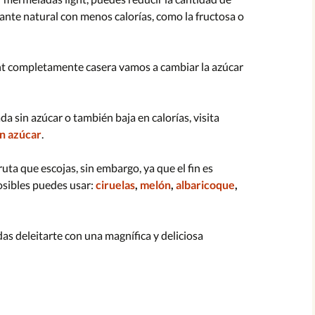
 Uva
ante natural con menos calorías, como la fructosa o
 Durazno
ht completamente casera vamos a cambiar la azúcar
 Pera
a sin azúcar o también baja en calorías, visita
n azúcar
.
ruta que escojas, sin embargo, ya que el fin es
posibles puedes usar:
ciruelas
,
melón
,
albaricoque
,
as deleitarte con una magnífica y deliciosa