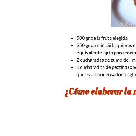
500 gr de la fruta elegida
250 gr de miel. Si la quieres
m
equivalente apto para coci
2 cucharadas de zumo de li
1 cucharadita de pectina (opc
que es el condensador o agl
¿Cómo elaborar la 