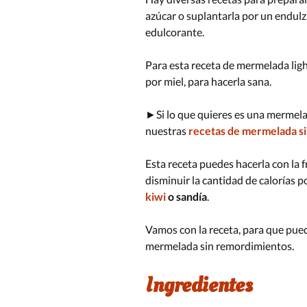
Mermelada de
azúcar o suplantarla por un endulz
edulcorante.
Mermelada de
o Chabacano
Para esta receta de mermelada lig
por miel, para hacerla sana.
Mermelada de
►Si lo que quieres es una mermelad
nuestras
recetas de mermelada si
Esta receta puedes hacerla con la f
disminuir la cantidad de calorías 
kiwi
o sandía
.
Vamos con la receta, para que pued
mermelada sin remordimientos.
Ingredientes